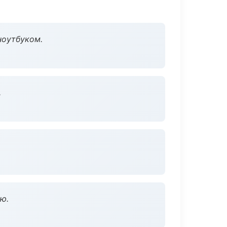
ноутбуком.
.
ю.