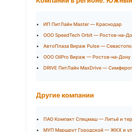
Компании в регионе: Южный
ИП ПитЛайн Master — Краснодар
ООО SpeedTech Orbit — Ростов-на-Д
АвтоПлаза Вираж Pulse — Севастопо
ООО OilPro Вираж — Ростов-на-Дону
DRIVE ПитЛайн MaxDrive — Симферо
Другие компании
ПАО Компакт Спецмаш — Литьё и тер
МУП Маршрут Городской — ЖКХ и уп