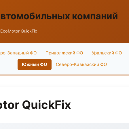
автомобильных компаний
EcoMotor QuickFix
ро-Западный ФО
Приволжский ФО
Уральский ФО
Южный ФО
Северо-Кавказский ФО
tor QuickFix