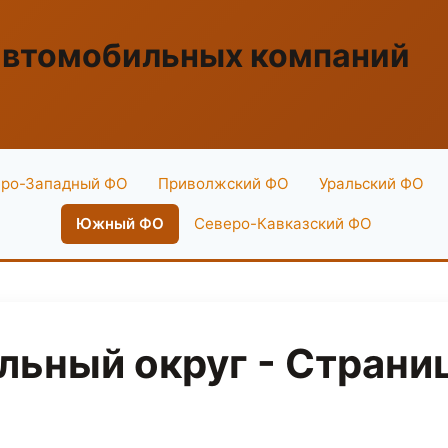
автомобильных компаний
ро-Западный ФО
Приволжский ФО
Уральский ФО
Южный ФО
Северо-Кавказский ФО
ьный округ - Страниц