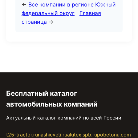
←
Все компании в регионе Южный
федеральный округ
|
Главная
страница
→
Бесплатный каталог
автомобильных компаний
Актуальный каталог компаний по всей России
t25-tractor.ru
nashicveti.ru
alutex.spb.ru
pobetonu.com