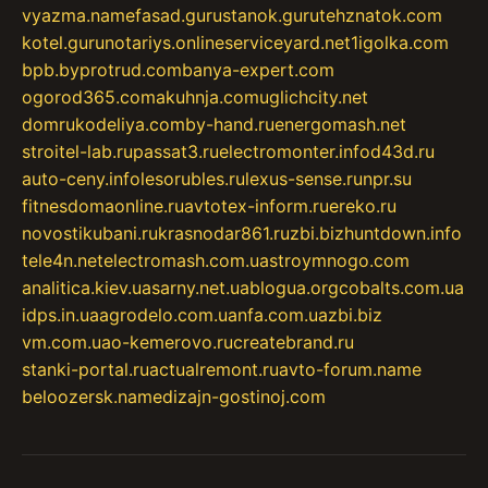
vyazma.name
fasad.guru
stanok.guru
tehznatok.com
kotel.guru
notariys.online
serviceyard.net
1igolka.com
bpb.by
protrud.com
banya-expert.com
ogorod365.com
akuhnja.com
uglichcity.net
domrukodeliya.com
by-hand.ru
energomash.net
stroitel-lab.ru
passat3.ru
electromonter.info
d43d.ru
auto-ceny.info
lesorubles.ru
lexus-sense.ru
npr.su
fitnesdomaonline.ru
avtotex-inform.ru
ereko.ru
novostikubani.ru
krasnodar861.ru
zbi.biz
huntdown.info
tele4n.net
electromash.com.ua
stroymnogo.com
analitica.kiev.ua
sarny.net.ua
blogua.org
cobalts.com.ua
idps.in.ua
agrodelo.com.ua
nfa.com.ua
zbi.biz
vm.com.ua
o-kemerovo.ru
createbrand.ru
stanki-portal.ru
actualremont.ru
avto-forum.name
beloozersk.name
dizajn-gostinoj.com