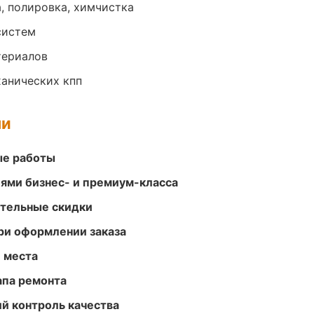
, полировка, химчистка
систем
териалов
анических кпп
ми
ые работы
ями бизнес- и премиум-класса
ительные скидки
ри оформлении заказа
е места
апа ремонта
й контроль качества