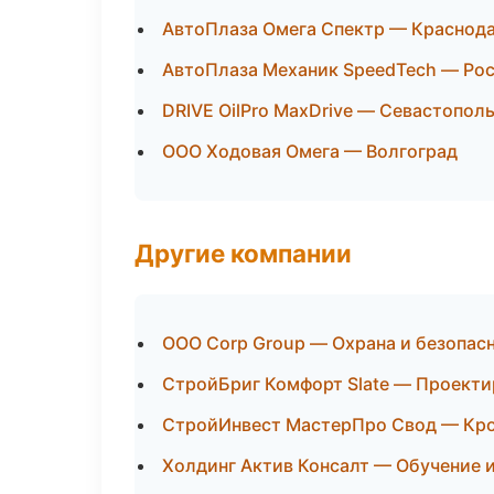
АвтоПлаза Омега Спектр — Краснод
АвтоПлаза Механик SpeedTech — Ро
DRIVE OilPro MaxDrive — Севастопол
ООО Ходовая Омега — Волгоград
Другие компании
ООО Corp Group — Охрана и безопасн
СтройБриг Комфорт Slate — Проекти
СтройИнвест МастерПро Свод — Кро
Холдинг Актив Консалт — Обучение и