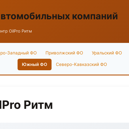
автомобильных компаний
нтр OilPro Ритм
ро-Западный ФО
Приволжский ФО
Уральский ФО
Южный ФО
Северо-Кавказский ФО
lPro Ритм