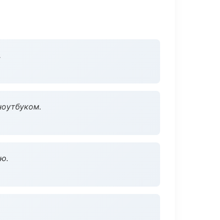
.
ноутбуком.
ю.