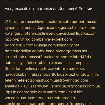
Актуальный каталог компаний по всей России
t25-tractor.ru
nashicveti.ru
alutex.spb.ru
pobetonu.com
vyazma.name
fasad.guru
stanok.guru
tehznatok.com
kotel.guru
notariys.online
serviceyard.net
1igolka.com
bpb.by
protrud.com
banya-expert.com
ogorod365.com
akuhnja.com
uglichcity.net
domrukodeliya.com
by-hand.ru
energomash.net
stroitel-lab.ru
passat3.ru
electromonter.info
d43d.ru
auto-ceny.info
lesorubles.ru
lexus-sense.ru
npr.su
fitnesdomaonline.ru
avtotex-inform.ru
ereko.ru
novostikubani.ru
krasnodar861.ru
zbi.biz
huntdown.info
tele4n.net
electromash.com.ua
stroymnogo.com
analitica.kiev.ua
sarny.net.ua
blogua.org
cobalts.com.ua
idps.in.ua
agrodelo.com.ua
nfa.com.ua
zbi.biz
vm.com.ua
o-kemerovo.ru
createbrand.ru
stanki-portal.ru
actualremont.ru
avto-forum.name