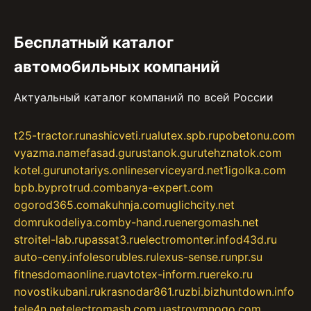
Бесплатный каталог
автомобильных компаний
Актуальный каталог компаний по всей России
t25-tractor.ru
nashicveti.ru
alutex.spb.ru
pobetonu.com
vyazma.name
fasad.guru
stanok.guru
tehznatok.com
kotel.guru
notariys.online
serviceyard.net
1igolka.com
bpb.by
protrud.com
banya-expert.com
ogorod365.com
akuhnja.com
uglichcity.net
domrukodeliya.com
by-hand.ru
energomash.net
stroitel-lab.ru
passat3.ru
electromonter.info
d43d.ru
auto-ceny.info
lesorubles.ru
lexus-sense.ru
npr.su
fitnesdomaonline.ru
avtotex-inform.ru
ereko.ru
novostikubani.ru
krasnodar861.ru
zbi.biz
huntdown.info
tele4n.net
electromash.com.ua
stroymnogo.com