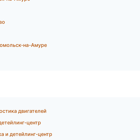
во
сомольск-на-Амуре
остика двигателей
детейлинг-центр
а и детейлинг-центр