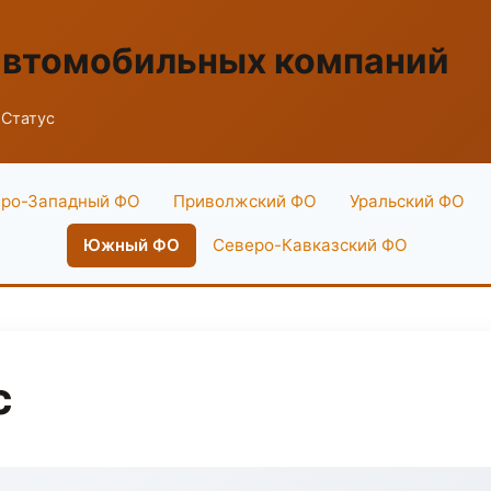
автомобильных компаний
 Статус
ро-Западный ФО
Приволжский ФО
Уральский ФО
Южный ФО
Северо-Кавказский ФО
с