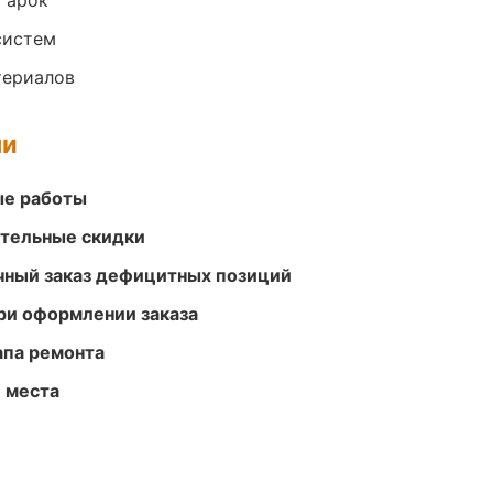
 арок
систем
териалов
ми
ые работы
ительные скидки
очный заказ дефицитных позиций
ри оформлении заказа
апа ремонта
е места