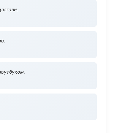
длагали.
ю.
ноутбуком.