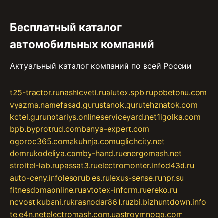
Бесплатный каталог
автомобильных компаний
Актуальный каталог компаний по всей России
t25-tractor.ru
nashicveti.ru
alutex.spb.ru
pobetonu.com
vyazma.name
fasad.guru
stanok.guru
tehznatok.com
kotel.guru
notariys.online
serviceyard.net
1igolka.com
bpb.by
protrud.com
banya-expert.com
ogorod365.com
akuhnja.com
uglichcity.net
domrukodeliya.com
by-hand.ru
energomash.net
stroitel-lab.ru
passat3.ru
electromonter.info
d43d.ru
auto-ceny.info
lesorubles.ru
lexus-sense.ru
npr.su
fitnesdomaonline.ru
avtotex-inform.ru
ereko.ru
novostikubani.ru
krasnodar861.ru
zbi.biz
huntdown.info
tele4n.net
electromash.com.ua
stroymnogo.com