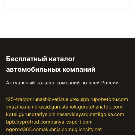
Бесплатный каталог
автомобильных компаний
Актуальный каталог компаний по всей России
t25-tractor.ru
nashicveti.ru
alutex.spb.ru
pobetonu.com
vyazma.name
fasad.guru
stanok.guru
tehznatok.com
kotel.guru
notariys.online
serviceyard.net
1igolka.com
bpb.by
protrud.com
banya-expert.com
ogorod365.com
akuhnja.com
uglichcity.net