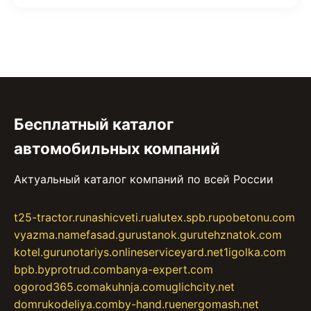
Бесплатный каталог
автомобильных компаний
Актуальный каталог компаний по всей России
t25-tractor.ru
nashicveti.ru
alutex.spb.ru
pobetonu.com
vyazma.name
fasad.guru
stanok.guru
tehznatok.com
kotel.guru
notariys.online
serviceyard.net
1igolka.com
bpb.by
protrud.com
banya-expert.com
ogorod365.com
akuhnja.com
uglichcity.net
domrukodeliya.com
by-hand.ru
energomash.net