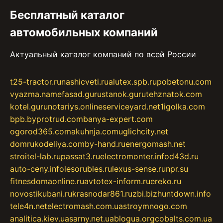
Бесплатный каталог
автомобильных компаний
Актуальный каталог компаний по всей России
t25-tractor.ru
nashicveti.ru
alutex.spb.ru
pobetonu.com
vyazma.name
fasad.guru
stanok.guru
tehznatok.com
kotel.guru
notariys.online
serviceyard.net
1igolka.com
bpb.by
protrud.com
banya-expert.com
ogorod365.com
akuhnja.com
uglichcity.net
domrukodeliya.com
by-hand.ru
energomash.net
stroitel-lab.ru
passat3.ru
electromonter.info
d43d.ru
auto-ceny.info
lesorubles.ru
lexus-sense.ru
npr.su
fitnesdomaonline.ru
avtotex-inform.ru
ereko.ru
novostikubani.ru
krasnodar861.ru
zbi.biz
huntdown.info
tele4n.net
electromash.com.ua
stroymnogo.com
analitica.kiev.ua
sarny.net.ua
blogua.org
cobalts.com.ua