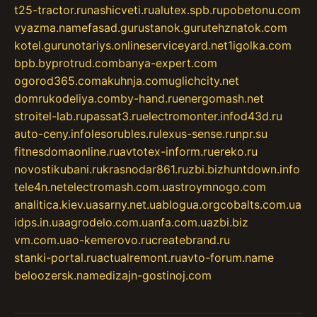
t25-tractor.ru
nashicveti.ru
alutex.spb.ru
pobetonu.com
vyazma.name
fasad.guru
stanok.guru
tehznatok.com
kotel.guru
notariys.online
serviceyard.net
1igolka.com
bpb.by
protrud.com
banya-expert.com
ogorod365.com
akuhnja.com
uglichcity.net
domrukodeliya.com
by-hand.ru
energomash.net
stroitel-lab.ru
passat3.ru
electromonter.info
d43d.ru
auto-ceny.info
lesorubles.ru
lexus-sense.ru
npr.su
fitnesdomaonline.ru
avtotex-inform.ru
ereko.ru
novostikubani.ru
krasnodar861.ru
zbi.biz
huntdown.info
tele4n.net
electromash.com.ua
stroymnogo.com
analitica.kiev.ua
sarny.net.ua
blogua.org
cobalts.com.ua
idps.in.ua
agrodelo.com.ua
nfa.com.ua
zbi.biz
vm.com.ua
o-kemerovo.ru
createbrand.ru
stanki-portal.ru
actualremont.ru
avto-forum.name
beloozersk.name
dizajn-gostinoj.com