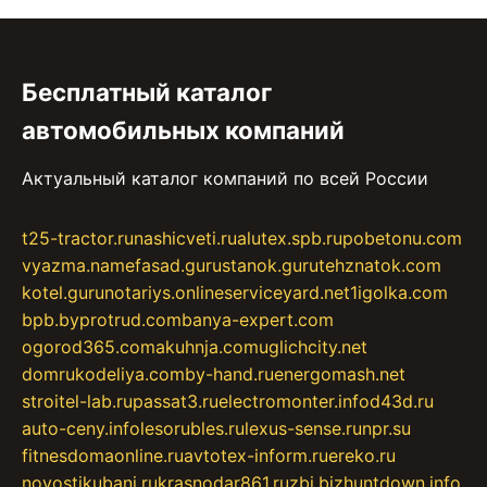
Бесплатный каталог
автомобильных компаний
Актуальный каталог компаний по всей России
t25-tractor.ru
nashicveti.ru
alutex.spb.ru
pobetonu.com
vyazma.name
fasad.guru
stanok.guru
tehznatok.com
kotel.guru
notariys.online
serviceyard.net
1igolka.com
bpb.by
protrud.com
banya-expert.com
ogorod365.com
akuhnja.com
uglichcity.net
domrukodeliya.com
by-hand.ru
energomash.net
stroitel-lab.ru
passat3.ru
electromonter.info
d43d.ru
auto-ceny.info
lesorubles.ru
lexus-sense.ru
npr.su
fitnesdomaonline.ru
avtotex-inform.ru
ereko.ru
novostikubani.ru
krasnodar861.ru
zbi.biz
huntdown.info