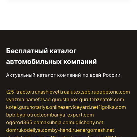
Бесплатный каталог
автомобильных компаний
Актуальный каталог компаний по всей России
t25-tractor.ru
nashicveti.ru
alutex.spb.ru
pobetonu.com
vyazma.name
fasad.guru
stanok.guru
tehznatok.com
kotel.guru
notariys.online
serviceyard.net
1igolka.com
bpb.by
protrud.com
banya-expert.com
ogorod365.com
akuhnja.com
uglichcity.net
domrukodeliya.com
by-hand.ru
energomash.net