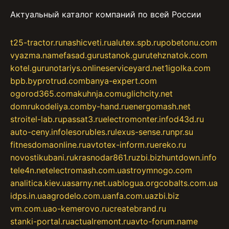
Актуальный каталог компаний по всей России
t25-tractor.ru
nashicveti.ru
alutex.spb.ru
pobetonu.com
vyazma.name
fasad.guru
stanok.guru
tehznatok.com
kotel.guru
notariys.online
serviceyard.net
1igolka.com
bpb.by
protrud.com
banya-expert.com
ogorod365.com
akuhnja.com
uglichcity.net
domrukodeliya.com
by-hand.ru
energomash.net
stroitel-lab.ru
passat3.ru
electromonter.info
d43d.ru
auto-ceny.info
lesorubles.ru
lexus-sense.ru
npr.su
fitnesdomaonline.ru
avtotex-inform.ru
ereko.ru
novostikubani.ru
krasnodar861.ru
zbi.biz
huntdown.info
tele4n.net
electromash.com.ua
stroymnogo.com
analitica.kiev.ua
sarny.net.ua
blogua.org
cobalts.com.ua
idps.in.ua
agrodelo.com.ua
nfa.com.ua
zbi.biz
vm.com.ua
o-kemerovo.ru
createbrand.ru
stanki-portal.ru
actualremont.ru
avto-forum.name