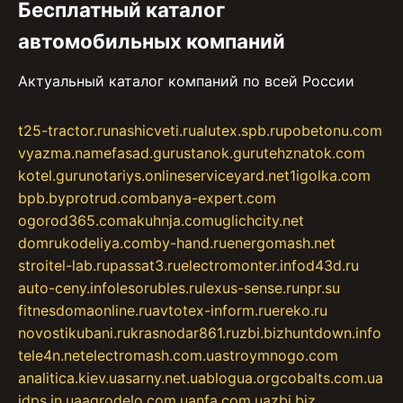
Бесплатный каталог
автомобильных компаний
Актуальный каталог компаний по всей России
t25-tractor.ru
nashicveti.ru
alutex.spb.ru
pobetonu.com
vyazma.name
fasad.guru
stanok.guru
tehznatok.com
kotel.guru
notariys.online
serviceyard.net
1igolka.com
bpb.by
protrud.com
banya-expert.com
ogorod365.com
akuhnja.com
uglichcity.net
domrukodeliya.com
by-hand.ru
energomash.net
stroitel-lab.ru
passat3.ru
electromonter.info
d43d.ru
auto-ceny.info
lesorubles.ru
lexus-sense.ru
npr.su
fitnesdomaonline.ru
avtotex-inform.ru
ereko.ru
novostikubani.ru
krasnodar861.ru
zbi.biz
huntdown.info
tele4n.net
electromash.com.ua
stroymnogo.com
analitica.kiev.ua
sarny.net.ua
blogua.org
cobalts.com.ua
idps.in.ua
agrodelo.com.ua
nfa.com.ua
zbi.biz