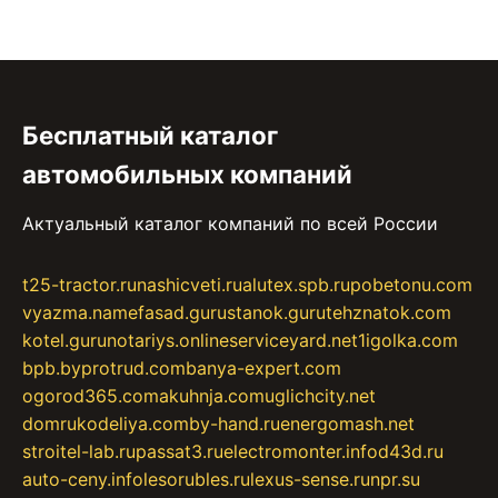
Бесплатный каталог
автомобильных компаний
Актуальный каталог компаний по всей России
t25-tractor.ru
nashicveti.ru
alutex.spb.ru
pobetonu.com
vyazma.name
fasad.guru
stanok.guru
tehznatok.com
kotel.guru
notariys.online
serviceyard.net
1igolka.com
bpb.by
protrud.com
banya-expert.com
ogorod365.com
akuhnja.com
uglichcity.net
domrukodeliya.com
by-hand.ru
energomash.net
stroitel-lab.ru
passat3.ru
electromonter.info
d43d.ru
auto-ceny.info
lesorubles.ru
lexus-sense.ru
npr.su