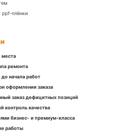
тем
 ppf-плёнки
ми
е места
апа ремонта
 до начала работ
ри оформлении заказа
очный заказ дефицитных позиций
й контроль качества
ями бизнес- и премиум-класса
ые работы