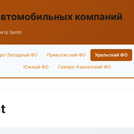
автомобильных компаний
ктр Sprint
ро-Западный ФО
Приволжский ФО
Уральский ФО
Южный ФО
Северо-Кавказский ФО
t