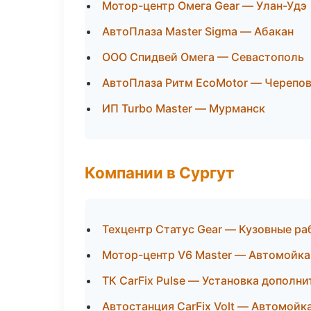
Мотор-центр Омега Gear — Улан-Удэ
АвтоПлаза Master Sigma — Абакан
ООО Спидвей Омега — Севастополь
АвтоПлаза Ритм EcoMotor — Черепо
ИП Turbo Master — Мурманск
Компании в Сургут
Техцентр Статус Gear — Кузовные ра
Мотор-центр V6 Master — Автомойка
ТК CarFix Pulse — Установка дополн
Автостанция CarFix Volt — Автомойк