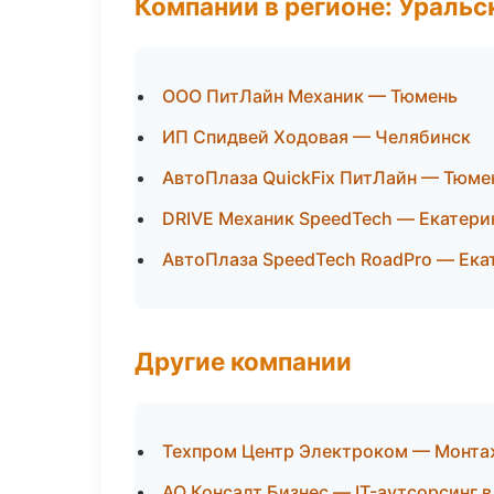
Компании в регионе: Ураль
ООО ПитЛайн Механик — Тюмень
ИП Спидвей Ходовая — Челябинск
АвтоПлаза QuickFix ПитЛайн — Тюме
DRIVE Механик SpeedTech — Екатери
АвтоПлаза SpeedTech RoadPro — Ека
Другие компании
Техпром Центр Электроком — Монта
АО Консалт Бизнес — IT-аутсорсинг 