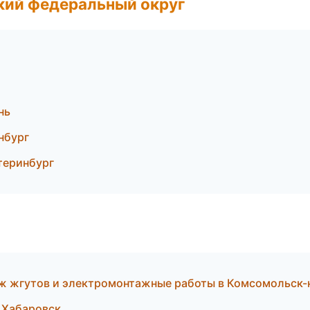
ский федеральный округ
нь
нбург
теринбург
ж жгутов и электромонтажные работы в Комсомольск-
в Хабаровск