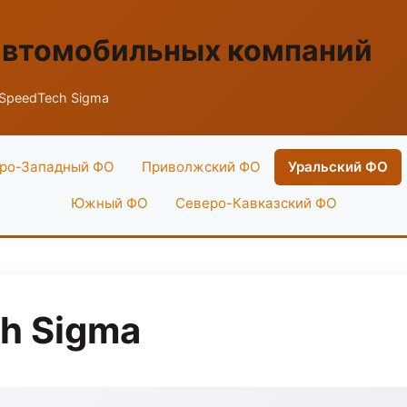
автомобильных компаний
SpeedTech Sigma
ро-Западный ФО
Приволжский ФО
Уральский ФО
Южный ФО
Северо-Кавказский ФО
h Sigma