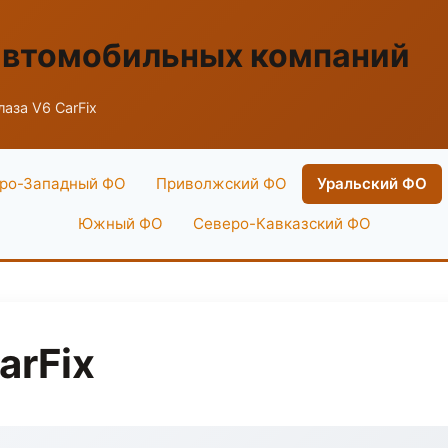
автомобильных компаний
аза V6 CarFix
ро-Западный ФО
Приволжский ФО
Уральский ФО
Южный ФО
Северо-Кавказский ФО
arFix