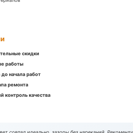
териалов
ми
ительные скидки
ые работы
 до начала работ
апа ремонта
й контроль качества
вет совпал идеально, зазоры без нареканий. Рекоменду