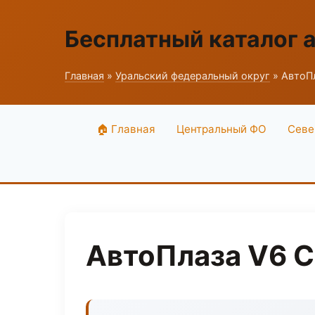
Бесплатный каталог 
Главная
»
Уральский федеральный округ
» АвтоПл
🏠 Главная
Центральный ФО
Севе
АвтоПлаза V6 C