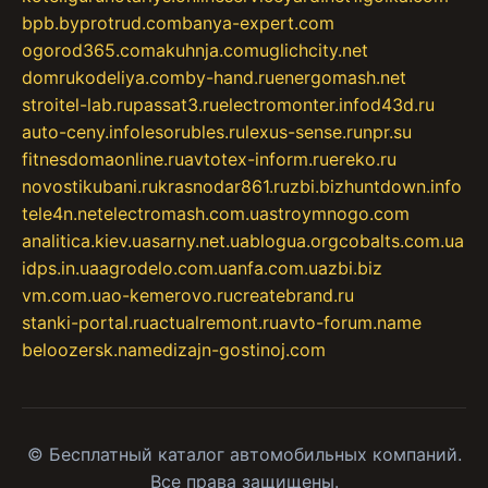
bpb.by
protrud.com
banya-expert.com
ogorod365.com
akuhnja.com
uglichcity.net
domrukodeliya.com
by-hand.ru
energomash.net
stroitel-lab.ru
passat3.ru
electromonter.info
d43d.ru
auto-ceny.info
lesorubles.ru
lexus-sense.ru
npr.su
fitnesdomaonline.ru
avtotex-inform.ru
ereko.ru
novostikubani.ru
krasnodar861.ru
zbi.biz
huntdown.info
tele4n.net
electromash.com.ua
stroymnogo.com
analitica.kiev.ua
sarny.net.ua
blogua.org
cobalts.com.ua
idps.in.ua
agrodelo.com.ua
nfa.com.ua
zbi.biz
vm.com.ua
o-kemerovo.ru
createbrand.ru
stanki-portal.ru
actualremont.ru
avto-forum.name
beloozersk.name
dizajn-gostinoj.com
© Бесплатный каталог автомобильных компаний.
Все права защищены.