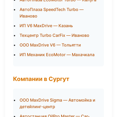
АвтоПлаза SpeedTech Turbo —
Иваново
ИП V6 MaxDrive — Казань
Техцентр Turbo CarFix — Иваново
ООО MaxDrive V6 — Тольятти
ИП Механик EcoMotor — Махачкала
Компании в Сургут
ООО MaxDrive Sigma — Автомойка и
детейлинг-центр
Автостанция OilPro Master — Car-