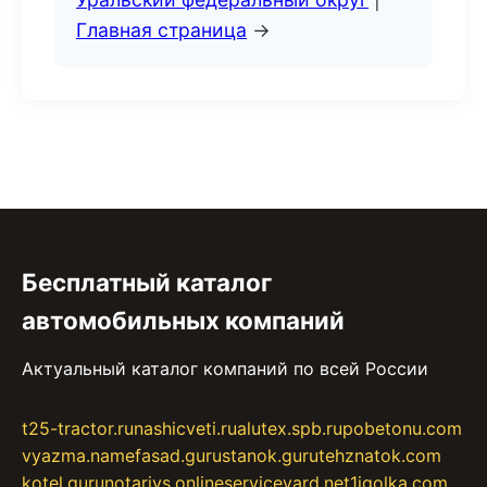
Главная страница
→
Бесплатный каталог
автомобильных компаний
Актуальный каталог компаний по всей России
t25-tractor.ru
nashicveti.ru
alutex.spb.ru
pobetonu.com
vyazma.name
fasad.guru
stanok.guru
tehznatok.com
kotel.guru
notariys.online
serviceyard.net
1igolka.com