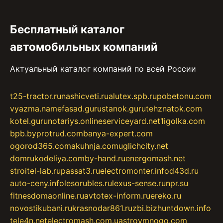
Бесплатный каталог
автомобильных компаний
Актуальный каталог компаний по всей России
t25-tractor.ru
nashicveti.ru
alutex.spb.ru
pobetonu.com
vyazma.name
fasad.guru
stanok.guru
tehznatok.com
kotel.guru
notariys.online
serviceyard.net
1igolka.com
bpb.by
protrud.com
banya-expert.com
ogorod365.com
akuhnja.com
uglichcity.net
domrukodeliya.com
by-hand.ru
energomash.net
stroitel-lab.ru
passat3.ru
electromonter.info
d43d.ru
auto-ceny.info
lesorubles.ru
lexus-sense.ru
npr.su
fitnesdomaonline.ru
avtotex-inform.ru
ereko.ru
novostikubani.ru
krasnodar861.ru
zbi.biz
huntdown.info
tele4n.net
electromash.com.ua
stroymnogo.com