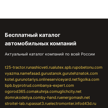
Бесплатный каталог
автомобильных компаний
Актуальный каталог компаний по всей России
t25-tractor.ru
nashicveti.ru
alutex.spb.ru
pobetonu.com
vyazma.name
fasad.guru
stanok.guru
tehznatok.com
kotel.guru
notariys.online
serviceyard.net
1igolka.com
bpb.by
protrud.com
banya-expert.com
ogorod365.com
akuhnja.com
uglichcity.net
domrukodeliya.com
by-hand.ru
energomash.net
stroitel-lab.ru
passat3.ru
electromonter.info
d43d.ru