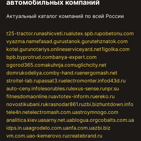
автомобильных компаний
Актуальный каталог компаний по всей России
t25-tractor.ru
nashicveti.ru
alutex.spb.ru
pobetonu.com
vyazma.name
fasad.guru
stanok.guru
tehznatok.com
kotel.guru
notariys.online
serviceyard.net
1igolka.com
bpb.by
protrud.com
banya-expert.com
ogorod365.com
akuhnja.com
uglichcity.net
domrukodeliya.com
by-hand.ru
energomash.net
stroitel-lab.ru
passat3.ru
electromonter.info
d43d.ru
auto-ceny.info
lesorubles.ru
lexus-sense.ru
npr.su
fitnesdomaonline.ru
avtotex-inform.ru
ereko.ru
novostikubani.ru
krasnodar861.ru
zbi.biz
huntdown.info
tele4n.net
electromash.com.ua
stroymnogo.com
analitica.kiev.ua
sarny.net.ua
blogua.org
cobalts.com.ua
idps.in.ua
agrodelo.com.ua
nfa.com.ua
zbi.biz
vm.com.ua
o-kemerovo.ru
createbrand.ru