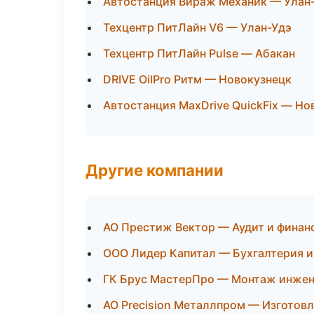
Автостанция Вираж Механик — Улан
Техцентр ПитЛайн V6 — Улан-Удэ
Техцентр ПитЛайн Pulse — Абакан
DRIVE OilPro Ритм — Новокузнецк
Автостанция MaxDrive QuickFix — Н
Другие компании
АО Престиж Вектор — Аудит и финан
ООО Лидер Капитал — Бухгалтерия и 
ГК Брус МастерПро — Монтаж инжен
АО Precision Металлпром — Изготовл