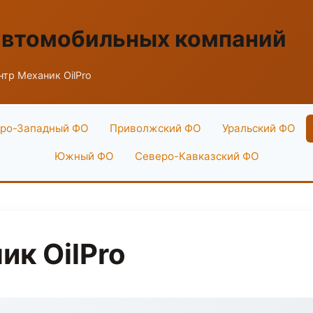
автомобильных компаний
нтр Механик OilPro
ро-Западный ФО
Приволжский ФО
Уральский ФО
Южный ФО
Северо-Кавказский ФО
ик OilPro