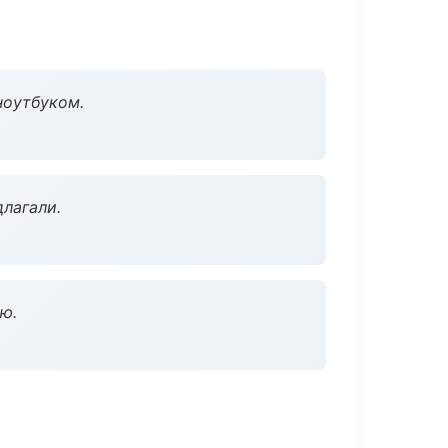
ноутбуком.
длагали.
ю.