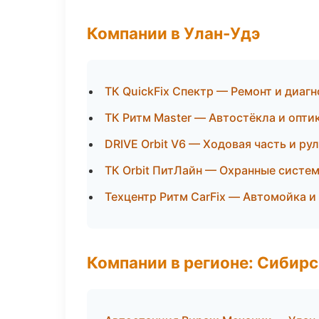
Компании в Улан-Удэ
ТК QuickFix Спектр — Ремонт и диаг
ТК Ритм Master — Автостёкла и опти
DRIVE Orbit V6 — Ходовая часть и ру
ТК Orbit ПитЛайн — Охранные систе
Техцентр Ритм CarFix — Автомойка и
Компании в регионе: Сибир