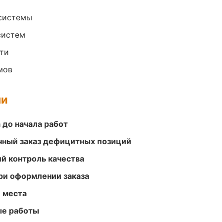
системы
систем
ти
мов
ми
 до начала работ
очный заказ дефицитных позиций
й контроль качества
ри оформлении заказа
е места
ые работы