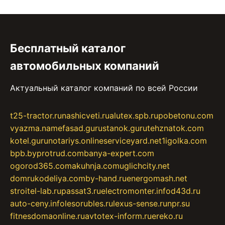
Бесплатный каталог
автомобильных компаний
Актуальный каталог компаний по всей России
t25-tractor.ru
nashicveti.ru
alutex.spb.ru
pobetonu.com
vyazma.name
fasad.guru
stanok.guru
tehznatok.com
kotel.guru
notariys.online
serviceyard.net
1igolka.com
bpb.by
protrud.com
banya-expert.com
ogorod365.com
akuhnja.com
uglichcity.net
domrukodeliya.com
by-hand.ru
energomash.net
stroitel-lab.ru
passat3.ru
electromonter.info
d43d.ru
auto-ceny.info
lesorubles.ru
lexus-sense.ru
npr.su
fitnesdomaonline.ru
avtotex-inform.ru
ereko.ru