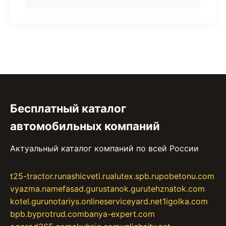
Бесплатный каталог
автомобильных компаний
Актуальный каталог компаний по всей России
t25-tractor.ru
nashicveti.ru
alutex.spb.ru
pobetonu.com
vyazma.name
fasad.guru
stanok.guru
tehznatok.com
kotel.guru
notariys.online
serviceyard.net
1igolka.com
bpb.by
protrud.com
banya-expert.com