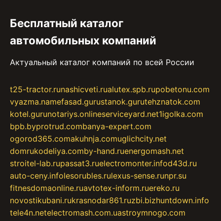
Бесплатный каталог
автомобильных компаний
Актуальный каталог компаний по всей России
t25-tractor.ru
nashicveti.ru
alutex.spb.ru
pobetonu.com
vyazma.name
fasad.guru
stanok.guru
tehznatok.com
kotel.guru
notariys.online
serviceyard.net
1igolka.com
bpb.by
protrud.com
banya-expert.com
ogorod365.com
akuhnja.com
uglichcity.net
domrukodeliya.com
by-hand.ru
energomash.net
stroitel-lab.ru
passat3.ru
electromonter.info
d43d.ru
auto-ceny.info
lesorubles.ru
lexus-sense.ru
npr.su
fitnesdomaonline.ru
avtotex-inform.ru
ereko.ru
novostikubani.ru
krasnodar861.ru
zbi.biz
huntdown.info
tele4n.net
electromash.com.ua
stroymnogo.com