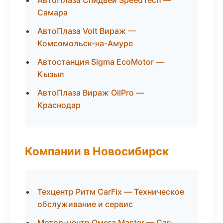
АвтоПлаза Спидвей SpeedTech —
Самара
АвтоПлаза Volt Вираж —
Комсомольск-на-Амуре
Автостанция Sigma EcoMotor —
Кызыл
АвтоПлаза Вираж OilPro —
Краснодар
Компании в Новосибирск
Техцентр Ритм CarFix — Техническое
обслуживание и сервис
Мотор-центр Омега Master — Car-