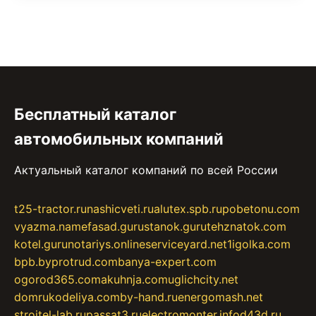
Бесплатный каталог
автомобильных компаний
Актуальный каталог компаний по всей России
t25-tractor.ru
nashicveti.ru
alutex.spb.ru
pobetonu.com
vyazma.name
fasad.guru
stanok.guru
tehznatok.com
kotel.guru
notariys.online
serviceyard.net
1igolka.com
bpb.by
protrud.com
banya-expert.com
ogorod365.com
akuhnja.com
uglichcity.net
domrukodeliya.com
by-hand.ru
energomash.net
stroitel-lab.ru
passat3.ru
electromonter.info
d43d.ru