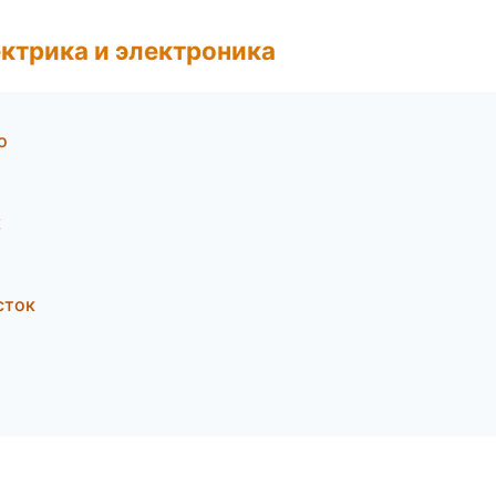
ктрика и электроника
о
к
сток