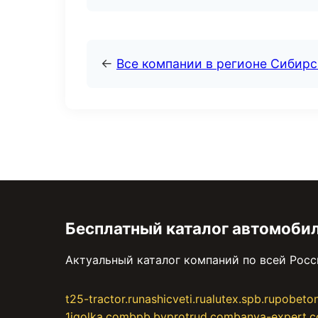
←
Все компании в регионе Сибир
Бесплатный каталог автомоби
Актуальный каталог компаний по всей Рос
t25-tractor.ru
nashicveti.ru
alutex.spb.ru
pobeto
1igolka.com
bpb.by
protrud.com
banya-expert.