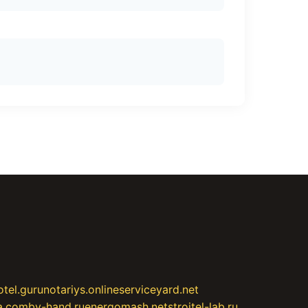
otel.guru
notariys.online
serviceyard.net
a.com
by-hand.ru
energomash.net
stroitel-lab.ru