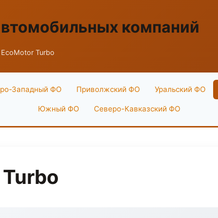
автомобильных компаний
 EcoMotor Turbo
ро-Западный ФО
Приволжский ФО
Уральский ФО
Южный ФО
Северо-Кавказский ФО
 Turbo