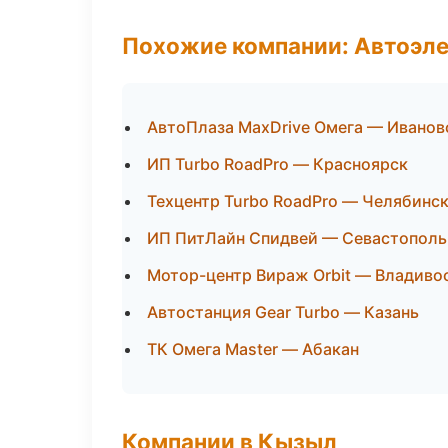
Похожие компании: Автоэле
АвтоПлаза MaxDrive Омега — Иванов
ИП Turbo RoadPro — Красноярск
Техцентр Turbo RoadPro — Челябинс
ИП ПитЛайн Спидвей — Севастополь
Мотор-центр Вираж Orbit — Владиво
Автостанция Gear Turbo — Казань
ТК Омега Master — Абакан
Компании в Кызыл