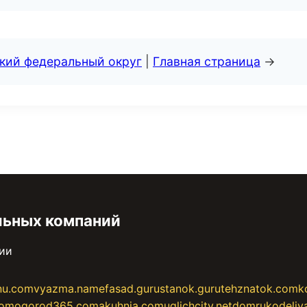
ский федеральный округ
|
Главная страница
→
льных компаний
сии
nu.com
vyazma.name
fasad.guru
stanok.guru
tehznatok.com
k
com
ogorod365.com
akuhnja.com
uglichcity.net
domrukodeliy