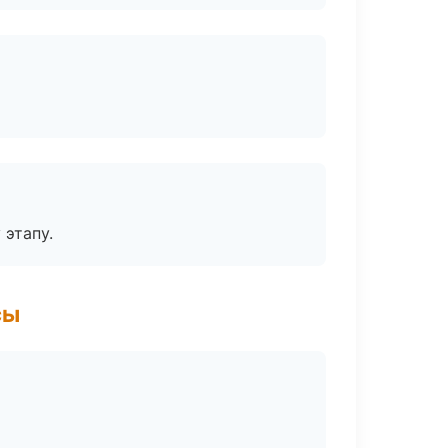
 этапу.
сы