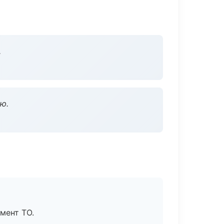
.
ю.
мент ТО.