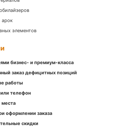
териалов
обилайзеров
 арок
овных элементов
ми
ями бизнес- и премиум-класса
очный заказ дефицитных позиций
ые работы
 или телефон
е места
ри оформлении заказа
ительные скидки