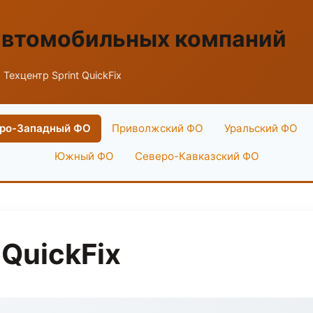
автомобильных компаний
 Техцентр Sprint QuickFix
ро-Западный ФО
Приволжский ФО
Уральский ФО
Южный ФО
Северо-Кавказский ФО
 QuickFix