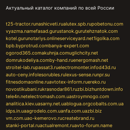
Актуальный каталог компаний по всей России
t25-tractor.ru
nashicveti.ru
alutex.spb.ru
pobetonu.com
vyazma.name
fasad.guru
stanok.guru
tehznatok.com
kotel.guru
notariys.online
serviceyard.net
1igolka.com
bpb.by
protrud.com
banya-expert.com
ogorod365.com
akuhnja.com
uglichcity.net
domrukodeliya.com
by-hand.ru
energomash.net
stroitel-lab.ru
passat3.ru
electromonter.info
d43d.ru
auto-ceny.info
lesorubles.ru
lexus-sense.ru
npr.su
fitnesdomaonline.ru
avtotex-inform.ru
ereko.ru
novostikubani.ru
krasnodar861.ru
zbi.biz
huntdown.info
tele4n.net
electromash.com.ua
stroymnogo.com
analitica.kiev.ua
sarny.net.ua
blogua.org
cobalts.com.ua
idps.in.ua
agrodelo.com.ua
nfa.com.ua
zbi.biz
vm.com.ua
o-kemerovo.ru
createbrand.ru
stanki-portal.ru
actualremont.ru
avto-forum.name