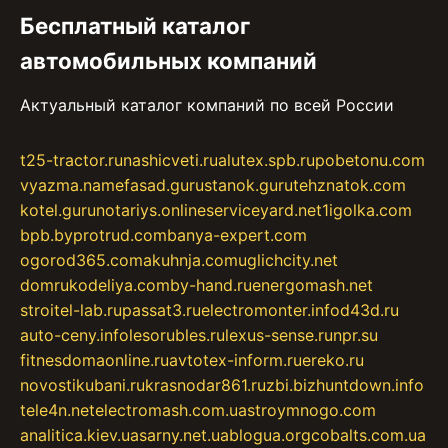
Бесплатный каталог
автомобильных компаний
Актуальный каталог компаний по всей России
t25-tractor.ru
nashicveti.ru
alutex.spb.ru
pobetonu.com
vyazma.name
fasad.guru
stanok.guru
tehznatok.com
kotel.guru
notariys.online
serviceyard.net
1igolka.com
bpb.by
protrud.com
banya-expert.com
ogorod365.com
akuhnja.com
uglichcity.net
domrukodeliya.com
by-hand.ru
energomash.net
stroitel-lab.ru
passat3.ru
electromonter.info
d43d.ru
auto-ceny.info
lesorubles.ru
lexus-sense.ru
npr.su
fitnesdomaonline.ru
avtotex-inform.ru
ereko.ru
novostikubani.ru
krasnodar861.ru
zbi.biz
huntdown.info
tele4n.net
electromash.com.ua
stroymnogo.com
analitica.kiev.ua
sarny.net.ua
blogua.org
cobalts.com.ua