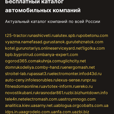
Бесплатный каталог
автомобильных компаний
Актуальный каталог компаний по всей России
t25-tractor.ru
nashicveti.ru
alutex.spb.ru
pobetonu.com
vyazma.name
fasad.guru
stanok.guru
tehznatok.com
kotel.guru
notariys.online
serviceyard.net
1igolka.com
bpb.by
protrud.com
banya-expert.com
ogorod365.com
akuhnja.com
uglichcity.net
domrukodeliya.com
by-hand.ru
energomash.net
stroitel-lab.ru
passat3.ru
electromonter.info
d43d.ru
auto-ceny.info
lesorubles.ru
lexus-sense.ru
npr.su
fitnesdomaonline.ru
avtotex-inform.ru
ereko.ru
novostikubani.ru
krasnodar861.ru
zbi.biz
huntdown.info
tele4n.net
electromash.com.ua
stroymnogo.com
analitica.kiev.ua
sarny.net.ua
blogua.org
cobalts.com.ua
idps.in.ua
agrodelo.com.ua
nfa.com.ua
zbi.biz