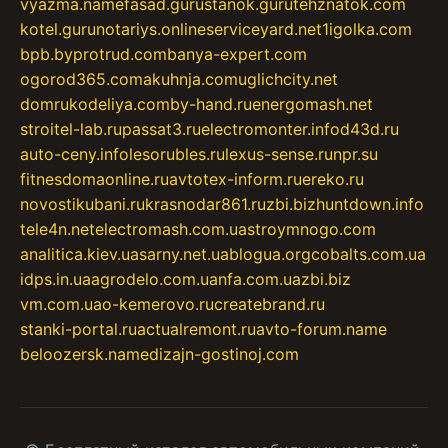
vyazma.name
fasad.guru
stanok.guru
tehznatok.com
kotel.guru
notariys.online
serviceyard.net
1igolka.com
bpb.by
protrud.com
banya-expert.com
ogorod365.com
akuhnja.com
uglichcity.net
domrukodeliya.com
by-hand.ru
energomash.net
stroitel-lab.ru
passat3.ru
electromonter.info
d43d.ru
auto-ceny.info
lesorubles.ru
lexus-sense.ru
npr.su
fitnesdomaonline.ru
avtotex-inform.ru
ereko.ru
novostikubani.ru
krasnodar861.ru
zbi.biz
huntdown.info
tele4n.net
electromash.com.ua
stroymnogo.com
analitica.kiev.ua
sarny.net.ua
blogua.org
cobalts.com.ua
idps.in.ua
agrodelo.com.ua
nfa.com.ua
zbi.biz
vm.com.ua
o-kemerovo.ru
createbrand.ru
stanki-portal.ru
actualremont.ru
avto-forum.name
beloozersk.name
dizajn-gostinoj.com