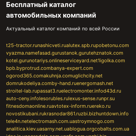
Бесплатный каталог
автомобильных компаний
Актуальный каталог компаний по всей России
t25-tractor.ru
nashicveti.ru
alutex.spb.ru
pobetonu.com
vyazma.name
fasad.guru
stanok.guru
tehznatok.com
kotel.guru
notariys.online
serviceyard.net
1igolka.com
bpb.by
protrud.com
banya-expert.com
ogorod365.com
akuhnja.com
uglichcity.net
domrukodeliya.com
by-hand.ru
energomash.net
stroitel-lab.ru
passat3.ru
electromonter.info
d43d.ru
auto-ceny.info
lesorubles.ru
lexus-sense.ru
npr.su
fitnesdomaonline.ru
avtotex-inform.ru
ereko.ru
novostikubani.ru
krasnodar861.ru
zbi.biz
huntdown.info
tele4n.net
electromash.com.ua
stroymnogo.com
analitica.kiev.ua
sarny.net.ua
blogua.org
cobalts.com.ua