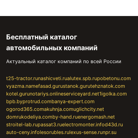
Бесплатный каталог
автомобильных компаний
Актуальный каталог компаний по всей России
t25-tractor.ru
nashicveti.ru
alutex.spb.ru
pobetonu.com
vyazma.name
fasad.guru
stanok.guru
tehznatok.com
kotel.guru
notariys.online
serviceyard.net
1igolka.com
bpb.by
protrud.com
banya-expert.com
ogorod365.com
akuhnja.com
uglichcity.net
domrukodeliya.com
by-hand.ru
energomash.net
stroitel-lab.ru
passat3.ru
electromonter.info
d43d.ru
auto-ceny.info
lesorubles.ru
lexus-sense.ru
npr.su