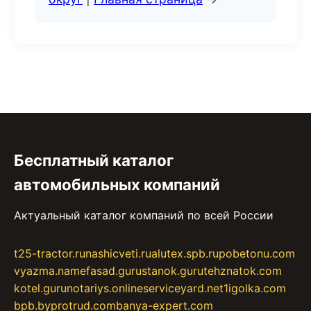
Бесплатный каталог
автомобильных компаний
Актуальный каталог компаний по всей России
t25-tractor.ru
nashicveti.ru
alutex.spb.ru
pobetonu.com
vyazma.name
fasad.guru
stanok.guru
tehznatok.com
kotel.guru
notariys.online
serviceyard.net
1igolka.com
bpb.by
protrud.com
banya-expert.com