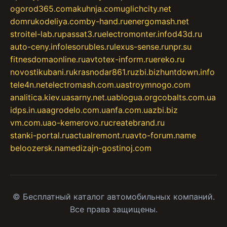
ogorod365.com
akuhnja.com
uglichcity.net
domrukodeliya.com
by-hand.ru
energomash.net
stroitel-lab.ru
passat3.ru
electromonter.info
d43d.ru
auto-ceny.info
lesorubles.ru
lexus-sense.ru
npr.su
fitnesdomaonline.ru
avtotex-inform.ru
ereko.ru
novostikubani.ru
krasnodar861.ru
zbi.biz
huntdown.info
tele4n.net
electromash.com.ua
stroymnogo.com
analitica.kiev.ua
sarny.net.ua
blogua.org
cobalts.com.ua
idps.in.ua
agrodelo.com.ua
nfa.com.ua
zbi.biz
vm.com.ua
o-kemerovo.ru
createbrand.ru
stanki-portal.ru
actualremont.ru
avto-forum.name
beloozersk.name
dizajn-gostinoj.com
© Бесплатный каталог автомобильных компаний.
Все права защищены.