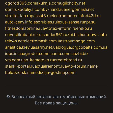
ogorod365.com
akuhnja.com
uglichcity.net
domrukodeliya.com
by-hand.ru
energomash.net
stroitel-lab.ru
passat3.ru
electromonter.info
d43d.ru
auto-ceny.info
lesorubles.ru
lexus-sense.ru
npr.su
fitnesdomaonline.ru
avtotex-inform.ru
ereko.ru
novostikubani.ru
krasnodar861.ru
zbi.biz
huntdown.info
tele4n.net
electromash.com.ua
stroymnogo.com
analitica.kiev.ua
sarny.net.ua
blogua.org
cobalts.com.ua
idps.in.ua
agrodelo.com.ua
nfa.com.ua
zbi.biz
vm.com.ua
o-kemerovo.ru
createbrand.ru
stanki-portal.ru
actualremont.ru
avto-forum.name
beloozersk.name
dizajn-gostinoj.com
© Бесплатный каталог автомобильных компаний.
Все права защищены.