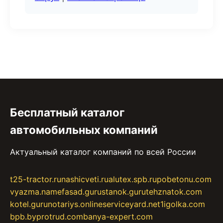
Бесплатный каталог
автомобильных компаний
Актуальный каталог компаний по всей России
t25-tractor.ru
nashicveti.ru
alutex.spb.ru
pobetonu.com
vyazma.name
fasad.guru
stanok.guru
tehznatok.com
kotel.guru
notariys.online
serviceyard.net
1igolka.com
bpb.by
protrud.com
banya-expert.com