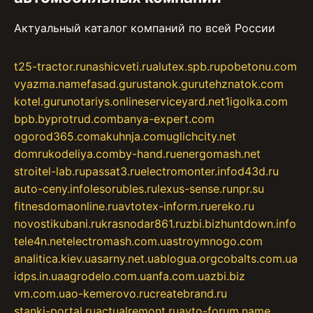
Актуальный каталог компаний по всей России
t25-tractor.ru
nashicveti.ru
alutex.spb.ru
pobetonu.com
vyazma.name
fasad.guru
stanok.guru
tehznatok.com
kotel.guru
notariys.online
serviceyard.net
1igolka.com
bpb.by
protrud.com
banya-expert.com
ogorod365.com
akuhnja.com
uglichcity.net
domrukodeliya.com
by-hand.ru
energomash.net
stroitel-lab.ru
passat3.ru
electromonter.info
d43d.ru
auto-ceny.info
lesorubles.ru
lexus-sense.ru
npr.su
fitnesdomaonline.ru
avtotex-inform.ru
ereko.ru
novostikubani.ru
krasnodar861.ru
zbi.biz
huntdown.info
tele4n.net
electromash.com.ua
stroymnogo.com
analitica.kiev.ua
sarny.net.ua
blogua.org
cobalts.com.ua
idps.in.ua
agrodelo.com.ua
nfa.com.ua
zbi.biz
vm.com.ua
o-kemerovo.ru
createbrand.ru
stanki-portal.ru
actualremont.ru
avto-forum.name