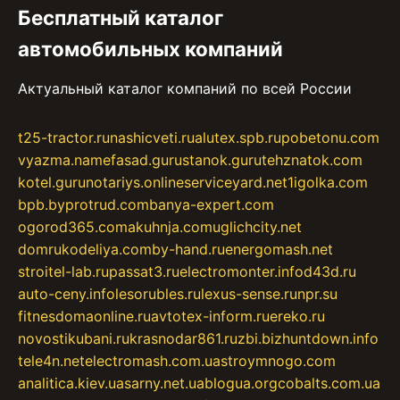
Бесплатный каталог
автомобильных компаний
Актуальный каталог компаний по всей России
t25-tractor.ru
nashicveti.ru
alutex.spb.ru
pobetonu.com
vyazma.name
fasad.guru
stanok.guru
tehznatok.com
kotel.guru
notariys.online
serviceyard.net
1igolka.com
bpb.by
protrud.com
banya-expert.com
ogorod365.com
akuhnja.com
uglichcity.net
domrukodeliya.com
by-hand.ru
energomash.net
stroitel-lab.ru
passat3.ru
electromonter.info
d43d.ru
auto-ceny.info
lesorubles.ru
lexus-sense.ru
npr.su
fitnesdomaonline.ru
avtotex-inform.ru
ereko.ru
novostikubani.ru
krasnodar861.ru
zbi.biz
huntdown.info
tele4n.net
electromash.com.ua
stroymnogo.com
analitica.kiev.ua
sarny.net.ua
blogua.org
cobalts.com.ua