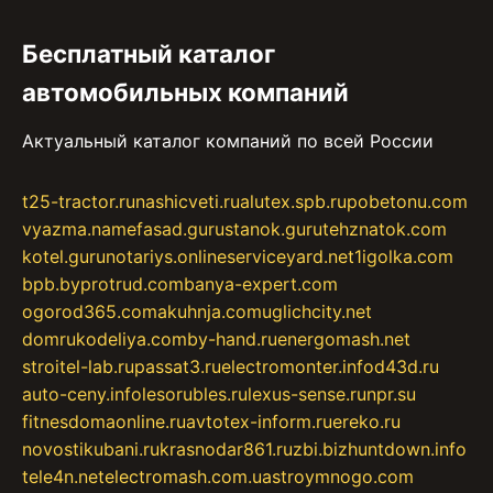
Бесплатный каталог
автомобильных компаний
Актуальный каталог компаний по всей России
t25-tractor.ru
nashicveti.ru
alutex.spb.ru
pobetonu.com
vyazma.name
fasad.guru
stanok.guru
tehznatok.com
kotel.guru
notariys.online
serviceyard.net
1igolka.com
bpb.by
protrud.com
banya-expert.com
ogorod365.com
akuhnja.com
uglichcity.net
domrukodeliya.com
by-hand.ru
energomash.net
stroitel-lab.ru
passat3.ru
electromonter.info
d43d.ru
auto-ceny.info
lesorubles.ru
lexus-sense.ru
npr.su
fitnesdomaonline.ru
avtotex-inform.ru
ereko.ru
novostikubani.ru
krasnodar861.ru
zbi.biz
huntdown.info
tele4n.net
electromash.com.ua
stroymnogo.com