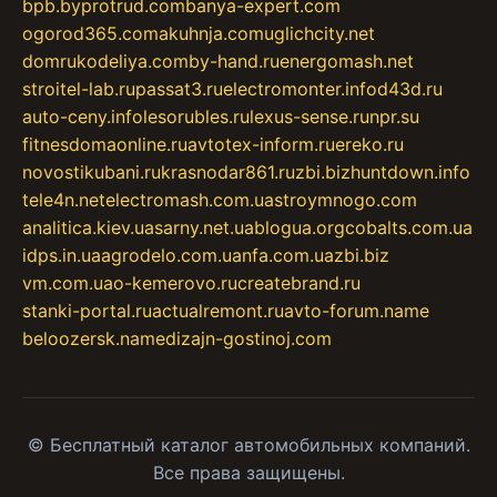
bpb.by
protrud.com
banya-expert.com
ogorod365.com
akuhnja.com
uglichcity.net
domrukodeliya.com
by-hand.ru
energomash.net
stroitel-lab.ru
passat3.ru
electromonter.info
d43d.ru
auto-ceny.info
lesorubles.ru
lexus-sense.ru
npr.su
fitnesdomaonline.ru
avtotex-inform.ru
ereko.ru
novostikubani.ru
krasnodar861.ru
zbi.biz
huntdown.info
tele4n.net
electromash.com.ua
stroymnogo.com
analitica.kiev.ua
sarny.net.ua
blogua.org
cobalts.com.ua
idps.in.ua
agrodelo.com.ua
nfa.com.ua
zbi.biz
vm.com.ua
o-kemerovo.ru
createbrand.ru
stanki-portal.ru
actualremont.ru
avto-forum.name
beloozersk.name
dizajn-gostinoj.com
© Бесплатный каталог автомобильных компаний.
Все права защищены.