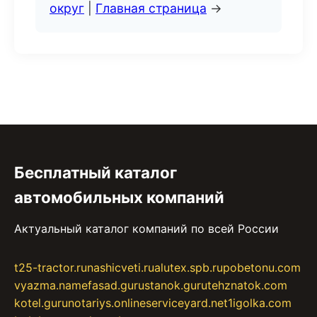
округ
|
Главная страница
→
Бесплатный каталог
автомобильных компаний
Актуальный каталог компаний по всей России
t25-tractor.ru
nashicveti.ru
alutex.spb.ru
pobetonu.com
vyazma.name
fasad.guru
stanok.guru
tehznatok.com
kotel.guru
notariys.online
serviceyard.net
1igolka.com