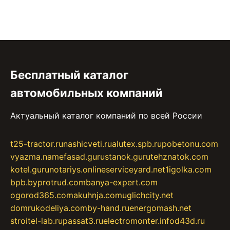
Бесплатный каталог
автомобильных компаний
Актуальный каталог компаний по всей России
t25-tractor.ru
nashicveti.ru
alutex.spb.ru
pobetonu.com
vyazma.name
fasad.guru
stanok.guru
tehznatok.com
kotel.guru
notariys.online
serviceyard.net
1igolka.com
bpb.by
protrud.com
banya-expert.com
ogorod365.com
akuhnja.com
uglichcity.net
domrukodeliya.com
by-hand.ru
energomash.net
stroitel-lab.ru
passat3.ru
electromonter.info
d43d.ru