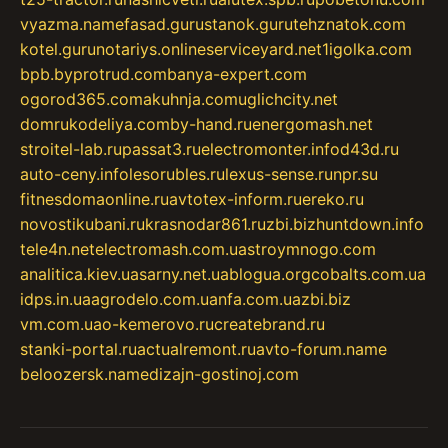
vyazma.name
fasad.guru
stanok.guru
tehznatok.com
kotel.guru
notariys.online
serviceyard.net
1igolka.com
bpb.by
protrud.com
banya-expert.com
ogorod365.com
akuhnja.com
uglichcity.net
domrukodeliya.com
by-hand.ru
energomash.net
stroitel-lab.ru
passat3.ru
electromonter.info
d43d.ru
auto-ceny.info
lesorubles.ru
lexus-sense.ru
npr.su
fitnesdomaonline.ru
avtotex-inform.ru
ereko.ru
novostikubani.ru
krasnodar861.ru
zbi.biz
huntdown.info
tele4n.net
electromash.com.ua
stroymnogo.com
analitica.kiev.ua
sarny.net.ua
blogua.org
cobalts.com.ua
idps.in.ua
agrodelo.com.ua
nfa.com.ua
zbi.biz
vm.com.ua
o-kemerovo.ru
createbrand.ru
stanki-portal.ru
actualremont.ru
avto-forum.name
beloozersk.name
dizajn-gostinoj.com