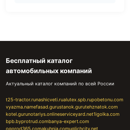
Бесплатный каталог
автомобильных компаний
Актуальный каталог компаний по всей России
t25-tractor.ru
nashicveti.ru
alutex.spb.ru
pobetonu.com
vyazma.name
fasad.guru
stanok.guru
tehznatok.com
kotel.guru
notariys.online
serviceyard.net
1igolka.com
bpb.by
protrud.com
banya-expert.com
ogorod365.com
akuhnja.com
uglichcity.net