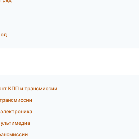
оград
род
онт КПП и трансмиссии
 трансмиссии
 электроника
 мультимедиа
рансмиссии