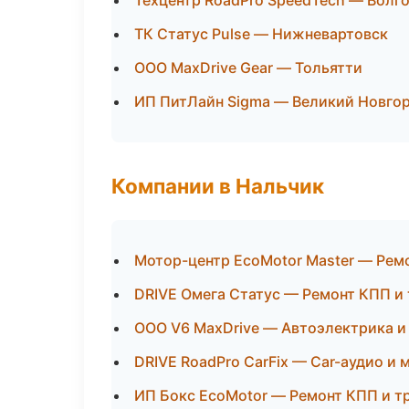
Техцентр RoadPro SpeedTech — Волг
ТК Статус Pulse — Нижневартовск
ООО MaxDrive Gear — Тольятти
ИП ПитЛайн Sigma — Великий Новго
Компании в Нальчик
Мотор-центр EcoMotor Master — Рем
DRIVE Омега Статус — Ремонт КПП и
ООО V6 MaxDrive — Автоэлектрика и
DRIVE RoadPro CarFix — Car-аудио и
ИП Бокс EcoMotor — Ремонт КПП и т