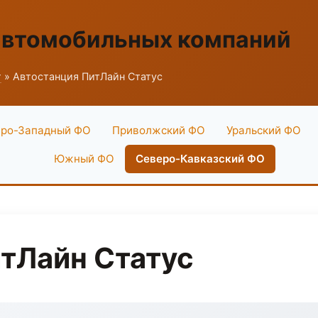
автомобильных компаний
г
» Автостанция ПитЛайн Статус
ро-Западный ФО
Приволжский ФО
Уральский ФО
Южный ФО
Северо-Кавказский ФО
тЛайн Статус