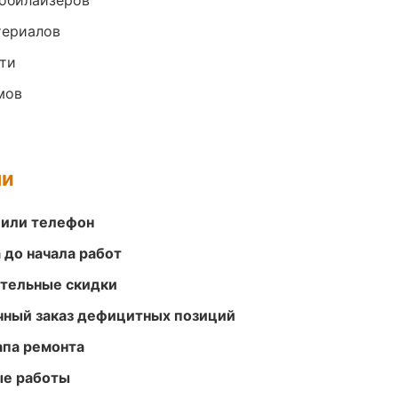
обилайзеров
териалов
ти
мов
ми
 или телефон
 до начала работ
ительные скидки
очный заказ дефицитных позиций
апа ремонта
ые работы