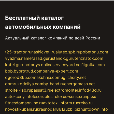
Бесплатный каталог
автомобильных компаний
Актуальный каталог компаний по всей России
t25-tractor.ru
nashicveti.ru
alutex.spb.ru
pobetonu.com
vyazma.name
fasad.guru
stanok.guru
tehznatok.com
kotel.guru
notariys.online
serviceyard.net
1igolka.com
bpb.by
protrud.com
banya-expert.com
ogorod365.com
akuhnja.com
uglichcity.net
domrukodeliya.com
by-hand.ru
energomash.net
stroitel-lab.ru
passat3.ru
electromonter.info
d43d.ru
auto-ceny.info
lesorubles.ru
lexus-sense.ru
npr.su
fitnesdomaonline.ru
avtotex-inform.ru
ereko.ru
novostikubani.ru
krasnodar861.ru
zbi.biz
huntdown.info