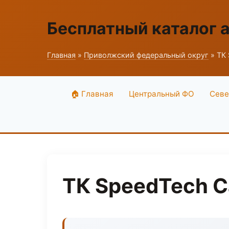
Бесплатный каталог 
Главная
»
Приволжский федеральный округ
» ТК 
🏠 Главная
Центральный ФО
Севе
ТК SpeedTech C