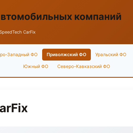
автомобильных компаний
SpeedTech CarFix
ро-Западный ФО
Приволжский ФО
Уральский ФО
Южный ФО
Северо-Кавказский ФО
arFix