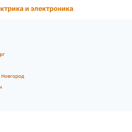
ктрика и электроника
рг
й Новгород
и