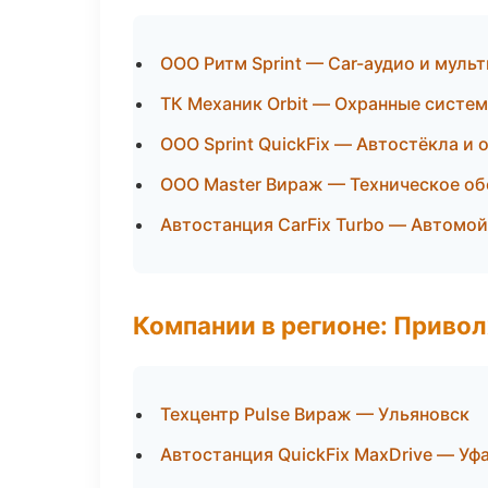
ООО Ритм Sprint — Car-аудио и муль
ТК Механик Orbit — Охранные систе
ООО Sprint QuickFix — Автостёкла и 
ООО Master Вираж — Техническое об
Автостанция CarFix Turbo — Автомой
Компании в регионе: Приво
Техцентр Pulse Вираж — Ульяновск
Автостанция QuickFix MaxDrive — Уф