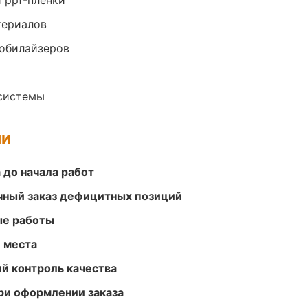
 ppf-плёнки
териалов
обилайзеров
системы
ми
 до начала работ
очный заказ дефицитных позиций
ые работы
е места
й контроль качества
ри оформлении заказа