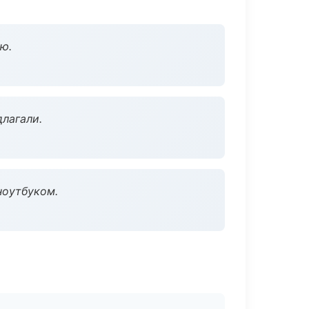
ю.
длагали.
ноутбуком.