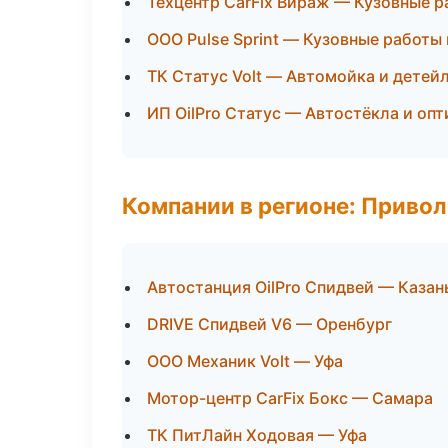
Техцентр CarFix Вираж — Кузовные р
ООО Pulse Sprint — Кузовные работы
ТК Статус Volt — Автомойка и детей
ИП OilPro Статус — Автостёкла и опт
Компании в регионе: Приво
Автостанция OilPro Спидвей — Казан
DRIVE Спидвей V6 — Оренбург
ООО Механик Volt — Уфа
Мотор-центр CarFix Бокс — Самара
ТК ПитЛайн Ходовая — Уфа