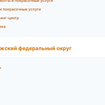
аботы и покрасочные услуги
 и покрасочные услуги
линг-центр
ика
лжский федеральный округ
ь