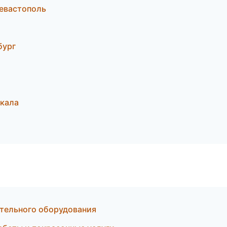
евастополь
бург
чкала
ительного оборудования