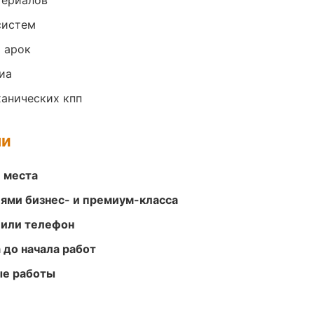
териалов
систем
 арок
иа
анических кпп
ми
е места
ями бизнес- и премиум-класса
 или телефон
 до начала работ
ые работы