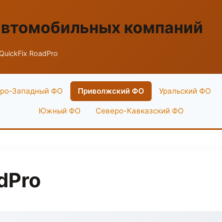
автомобильных компаний
QuickFix RoadPro
ро-Западный ФО
Приволжский ФО
Уральский ФО
Южный ФО
Северо-Кавказский ФО
dPro